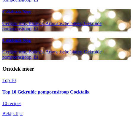
Calabaza Nog
Gerijpte rum, Bailey's, Aromatische bitters, Gekruide
pompoensiroop, Ei
Calabaza Nog
Gerijpte rum, Bailey's, Aromatische bitters, Gekruide
pompoensiroop, Ei
Ontdek meer
Top 10
Top 10 Gekruide pompoensiroop Cocktails
10 recipes
Bekijk lijst