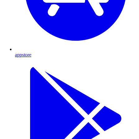
appstore