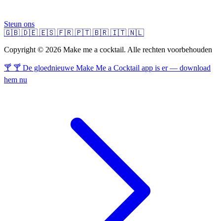
Steun ons
🇬🇧
🇩🇪
🇪🇸
🇫🇷
🇵🇹
🇧🇷
🇮🇹
🇳🇱
Copyright © 2026 Make me a cocktail. Alle rechten voorbehouden
🍸 🍸 De gloednieuwe Make Me a Cocktail app is er — download
hem nu