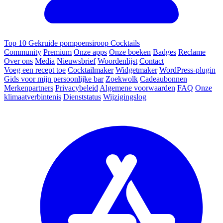
Top 10 Gekruide pompoensiroop Cocktails
Community
Premium
Onze apps
Onze boeken
Badges
Reclame
Over ons
Media
Nieuwsbrief
Woordenlijst
Contact
Voeg een recept toe
Cocktailmaker
Widgetmaker
WordPress-plugin
Gids voor mijn persoonlijke bar
Zoekwolk
Cadeaubonnen
Merkenpartners
Privacybeleid
Algemene voorwaarden
FAQ
Onze
klimaatverbintenis
Dienststatus
Wijzigingslog