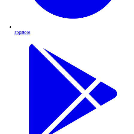
appstore