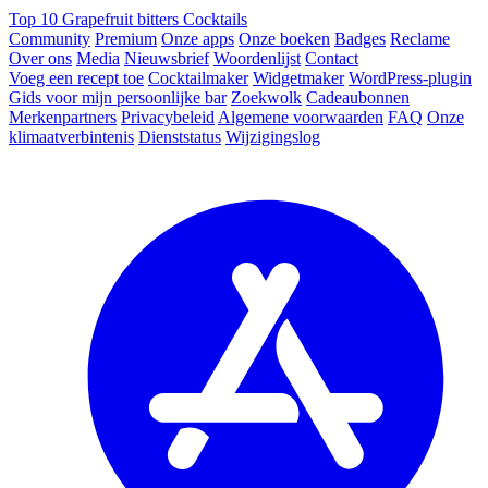
Top 10 Grapefruit bitters Cocktails
Community
Premium
Onze apps
Onze boeken
Badges
Reclame
Over ons
Media
Nieuwsbrief
Woordenlijst
Contact
Voeg een recept toe
Cocktailmaker
Widgetmaker
WordPress-plugin
Gids voor mijn persoonlijke bar
Zoekwolk
Cadeaubonnen
Merkenpartners
Privacybeleid
Algemene voorwaarden
FAQ
Onze
klimaatverbintenis
Dienststatus
Wijzigingslog