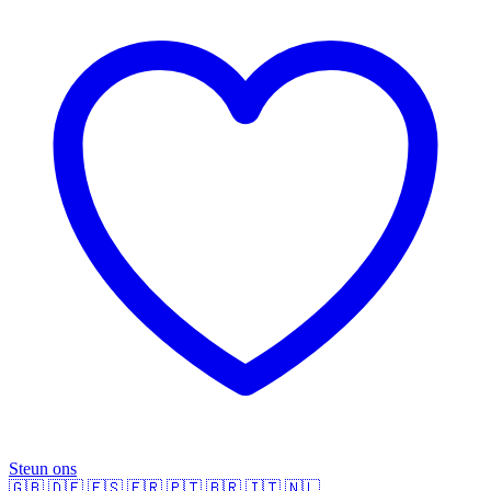
Steun ons
🇬🇧
🇩🇪
🇪🇸
🇫🇷
🇵🇹
🇧🇷
🇮🇹
🇳🇱