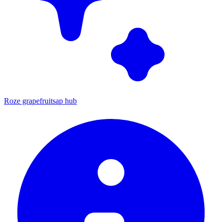
Roze grapefruitsap hub