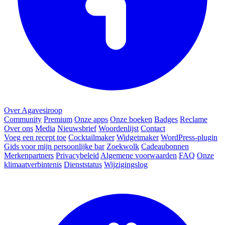
Over Agavesiroop
Community
Premium
Onze apps
Onze boeken
Badges
Reclame
Over ons
Media
Nieuwsbrief
Woordenlijst
Contact
Voeg een recept toe
Cocktailmaker
Widgetmaker
WordPress-plugin
Gids voor mijn persoonlijke bar
Zoekwolk
Cadeaubonnen
Merkenpartners
Privacybeleid
Algemene voorwaarden
FAQ
Onze
klimaatverbintenis
Dienststatus
Wijzigingslog