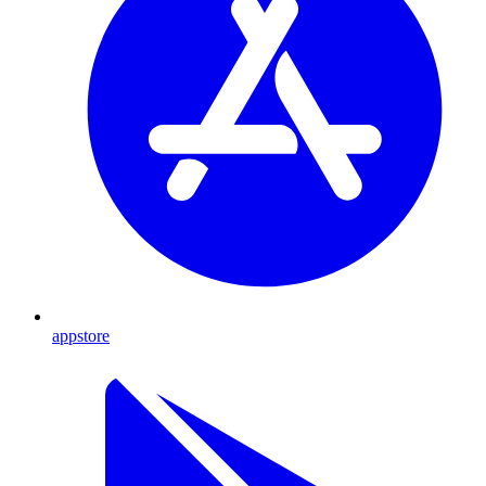
appstore