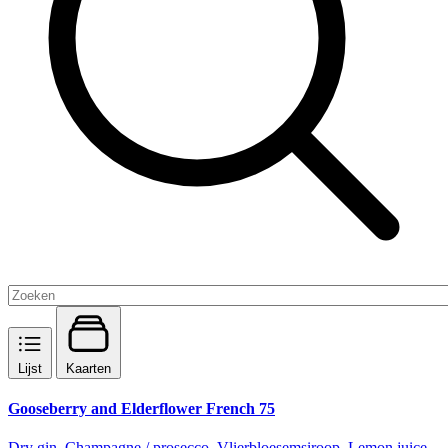
Lijst
Kaarten
Gooseberry and Elderflower French 75
Dry gin, Champagne / prosecco, Vlierbloesemsiroop, Lemon juice,