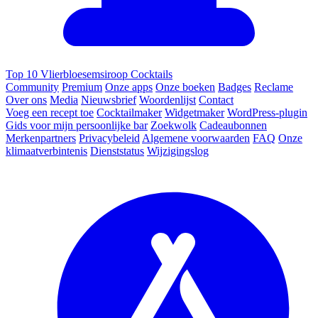
Top 10 Vlierbloesemsiroop Cocktails
Community
Premium
Onze apps
Onze boeken
Badges
Reclame
Over ons
Media
Nieuwsbrief
Woordenlijst
Contact
Voeg een recept toe
Cocktailmaker
Widgetmaker
WordPress-plugin
Gids voor mijn persoonlijke bar
Zoekwolk
Cadeaubonnen
Merkenpartners
Privacybeleid
Algemene voorwaarden
FAQ
Onze
klimaatverbintenis
Dienststatus
Wijzigingslog