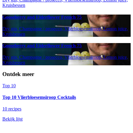
Kruisbessen
Gooseberry and Elderflower French 75
Dry gin, Champagne / prosecco, Vlierbloesemsiroop, Lemon juice,
Kruisbessen
Gooseberry and Elderflower French 75
Dry gin, Champagne / prosecco, Vlierbloesemsiroop, Lemon juice,
Kruisbessen
Ontdek meer
Top 10
Top 10 Vlierbloesemsiroop Cocktails
10 recipes
Bekijk lijst