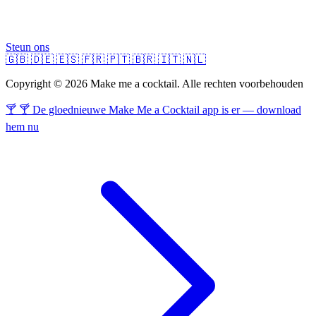
Steun ons
🇬🇧
🇩🇪
🇪🇸
🇫🇷
🇵🇹
🇧🇷
🇮🇹
🇳🇱
Copyright © 2026 Make me a cocktail. Alle rechten voorbehouden
🍸 🍸 De gloednieuwe Make Me a Cocktail app is er — download
hem nu