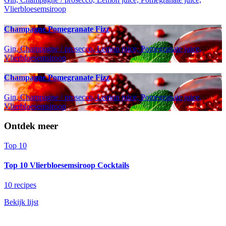
Vlierbloesemsiroop
Champagne Pomegranate Fizz
Gin, Champagne / prosecco, Lemon juice, Pomegranate juice,
Vlierbloesemsiroop
Champagne Pomegranate Fizz
Gin, Champagne / prosecco, Lemon juice, Pomegranate juice,
Vlierbloesemsiroop
Ontdek meer
Top 10
Top 10 Vlierbloesemsiroop Cocktails
10 recipes
Bekijk lijst