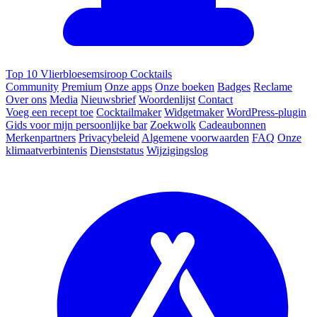
Top 10 Vlierbloesemsiroop Cocktails
Community
Premium
Onze apps
Onze boeken
Badges
Reclame
Over ons
Media
Nieuwsbrief
Woordenlijst
Contact
Voeg een recept toe
Cocktailmaker
Widgetmaker
WordPress-plugin
Gids voor mijn persoonlijke bar
Zoekwolk
Cadeaubonnen
Merkenpartners
Privacybeleid
Algemene voorwaarden
FAQ
Onze
klimaatverbintenis
Dienststatus
Wijzigingslog