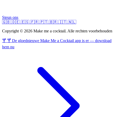
Steun ons
🇬🇧
🇩🇪
🇪🇸
🇫🇷
🇵🇹
🇧🇷
🇮🇹
🇳🇱
Copyright © 2026 Make me a cocktail. Alle rechten voorbehouden
🍸 🍸 De gloednieuwe Make Me a Cocktail app is er — download
hem nu