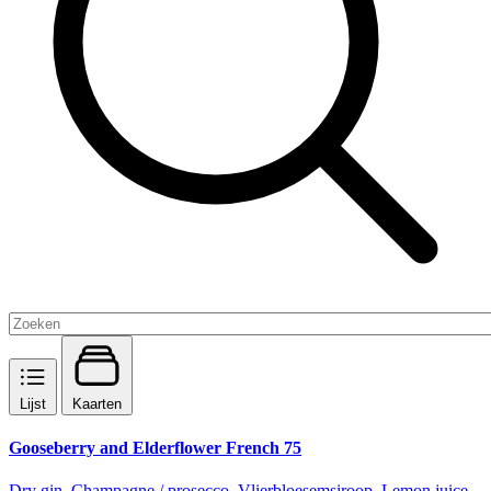
Lijst
Kaarten
Gooseberry and Elderflower French 75
Dry gin, Champagne / prosecco, Vlierbloesemsiroop, Lemon juice,