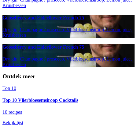
Kruisbessen
Gooseberry and Elderflower French 75
Dry gin, Champagne / prosecco, Vlierbloesemsiroop, Lemon juice,
Kruisbessen
Gooseberry and Elderflower French 75
Dry gin, Champagne / prosecco, Vlierbloesemsiroop, Lemon juice,
Kruisbessen
Ontdek meer
Top 10
Top 10 Vlierbloesemsiroop Cocktails
10 recipes
Bekijk lijst