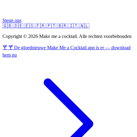
Steun ons
🇬🇧
🇩🇪
🇪🇸
🇫🇷
🇵🇹
🇧🇷
🇮🇹
🇳🇱
Copyright © 2026 Make me a cocktail. Alle rechten voorbehouden
🍸 🍸 De gloednieuwe Make Me a Cocktail app is er — download
hem nu