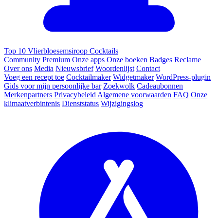
Top 10 Vlierbloesemsiroop Cocktails
Community
Premium
Onze apps
Onze boeken
Badges
Reclame
Over ons
Media
Nieuwsbrief
Woordenlijst
Contact
Voeg een recept toe
Cocktailmaker
Widgetmaker
WordPress-plugin
Gids voor mijn persoonlijke bar
Zoekwolk
Cadeaubonnen
Merkenpartners
Privacybeleid
Algemene voorwaarden
FAQ
Onze
klimaatverbintenis
Dienststatus
Wijzigingslog