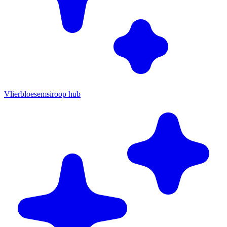
Vlierbloesemsiroop hub