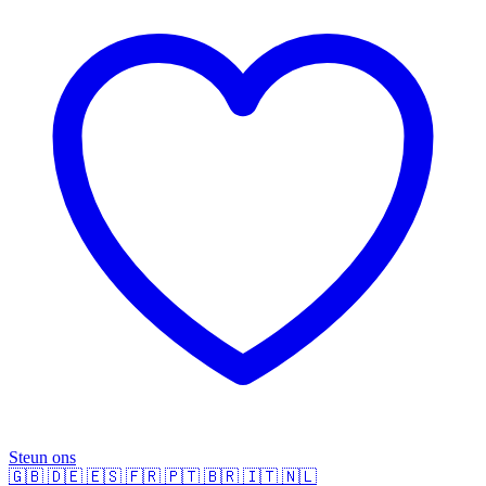
Steun ons
🇬🇧
🇩🇪
🇪🇸
🇫🇷
🇵🇹
🇧🇷
🇮🇹
🇳🇱