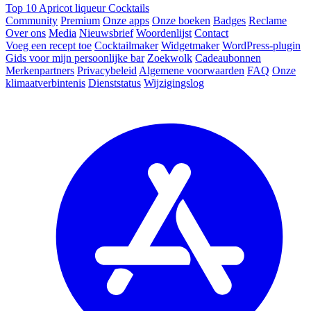
Top 10 Apricot liqueur Cocktails
Community
Premium
Onze apps
Onze boeken
Badges
Reclame
Over ons
Media
Nieuwsbrief
Woordenlijst
Contact
Voeg een recept toe
Cocktailmaker
Widgetmaker
WordPress-plugin
Gids voor mijn persoonlijke bar
Zoekwolk
Cadeaubonnen
Merkenpartners
Privacybeleid
Algemene voorwaarden
FAQ
Onze
klimaatverbintenis
Dienststatus
Wijzigingslog