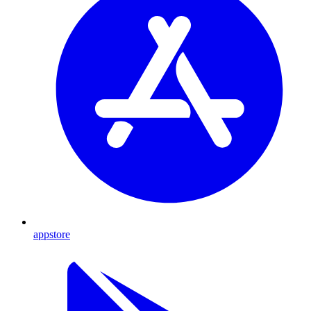
appstore