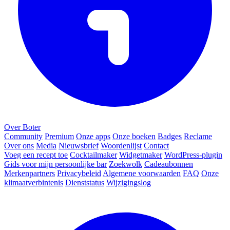
Over Boter
Community
Premium
Onze apps
Onze boeken
Badges
Reclame
Over ons
Media
Nieuwsbrief
Woordenlijst
Contact
Voeg een recept toe
Cocktailmaker
Widgetmaker
WordPress-plugin
Gids voor mijn persoonlijke bar
Zoekwolk
Cadeaubonnen
Merkenpartners
Privacybeleid
Algemene voorwaarden
FAQ
Onze
klimaatverbintenis
Dienststatus
Wijzigingslog