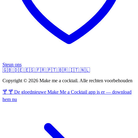
Steun ons
🇬🇧
🇩🇪
🇪🇸
🇫🇷
🇵🇹
🇧🇷
🇮🇹
🇳🇱
Copyright © 2026 Make me a cocktail. Alle rechten voorbehouden
🍸 🍸 De gloednieuwe Make Me a Cocktail app is er — download
hem nu