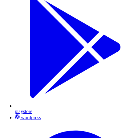
playstore
wordpress