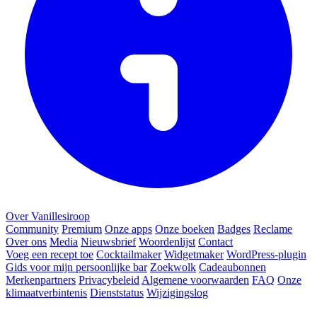
Over Vanillesiroop
Community
Premium
Onze apps
Onze boeken
Badges
Reclame
Over ons
Media
Nieuwsbrief
Woordenlijst
Contact
Voeg een recept toe
Cocktailmaker
Widgetmaker
WordPress-plugin
Gids voor mijn persoonlijke bar
Zoekwolk
Cadeaubonnen
Merkenpartners
Privacybeleid
Algemene voorwaarden
FAQ
Onze
klimaatverbintenis
Dienststatus
Wijzigingslog