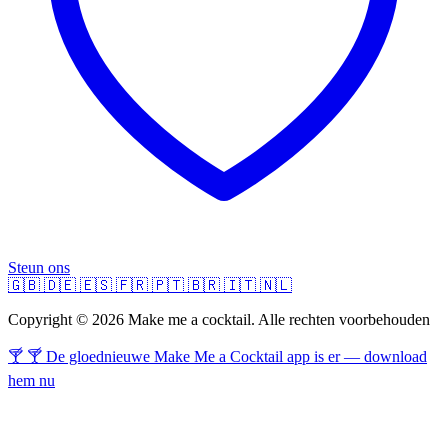
Steun ons
🇬🇧
🇩🇪
🇪🇸
🇫🇷
🇵🇹
🇧🇷
🇮🇹
🇳🇱
Copyright © 2026 Make me a cocktail. Alle rechten voorbehouden
🍸 🍸 De gloednieuwe Make Me a Cocktail app is er — download
hem nu