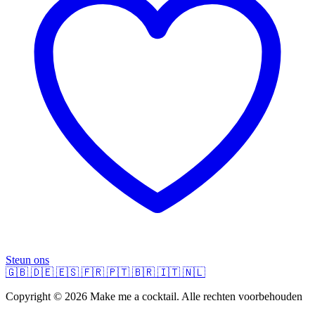
Steun ons
🇬🇧
🇩🇪
🇪🇸
🇫🇷
🇵🇹
🇧🇷
🇮🇹
🇳🇱
Copyright © 2026 Make me a cocktail. Alle rechten voorbehouden