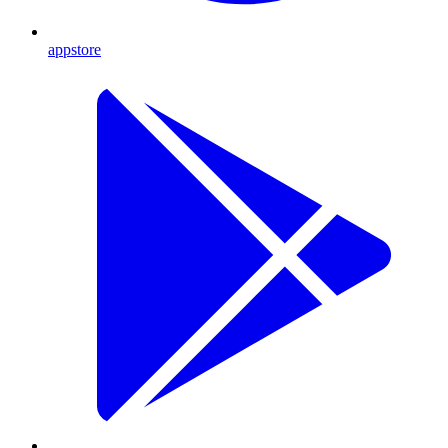
appstore