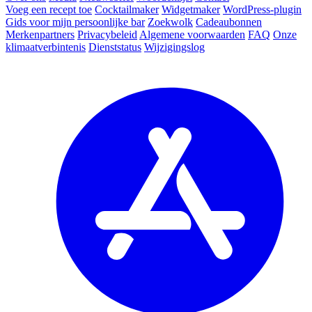
Voeg een recept toe
Cocktailmaker
Widgetmaker
WordPress-plugin
Gids voor mijn persoonlijke bar
Zoekwolk
Cadeaubonnen
Merkenpartners
Privacybeleid
Algemene voorwaarden
FAQ
Onze
klimaatverbintenis
Dienststatus
Wijzigingslog