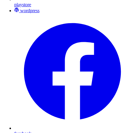
playstore
wordpress