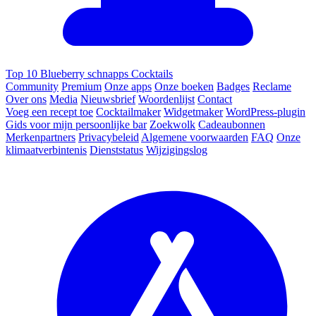
Top 10 Blueberry schnapps Cocktails
Community
Premium
Onze apps
Onze boeken
Badges
Reclame
Over ons
Media
Nieuwsbrief
Woordenlijst
Contact
Voeg een recept toe
Cocktailmaker
Widgetmaker
WordPress-plugin
Gids voor mijn persoonlijke bar
Zoekwolk
Cadeaubonnen
Merkenpartners
Privacybeleid
Algemene voorwaarden
FAQ
Onze
klimaatverbintenis
Dienststatus
Wijzigingslog