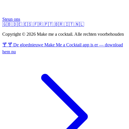
Steun ons
🇬🇧
🇩🇪
🇪🇸
🇫🇷
🇵🇹
🇧🇷
🇮🇹
🇳🇱
Copyright © 2026 Make me a cocktail. Alle rechten voorbehouden
🍸 🍸 De gloednieuwe Make Me a Cocktail app is er — download
hem nu