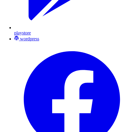
playstore
wordpress