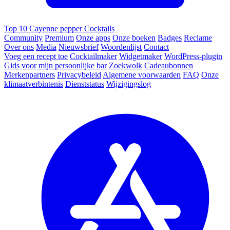
Top 10 Cayenne pepper Cocktails
Community
Premium
Onze apps
Onze boeken
Badges
Reclame
Over ons
Media
Nieuwsbrief
Woordenlijst
Contact
Voeg een recept toe
Cocktailmaker
Widgetmaker
WordPress-plugin
Gids voor mijn persoonlijke bar
Zoekwolk
Cadeaubonnen
Merkenpartners
Privacybeleid
Algemene voorwaarden
FAQ
Onze
klimaatverbintenis
Dienststatus
Wijzigingslog