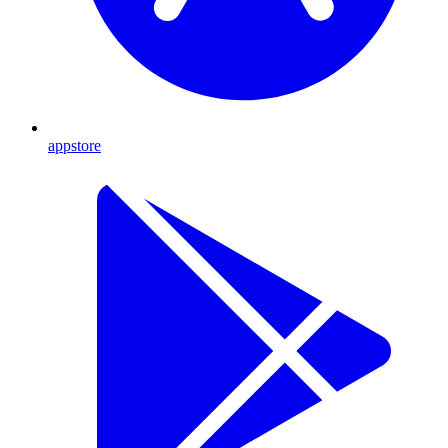
appstore