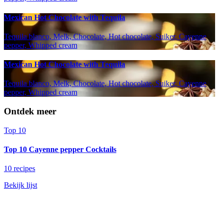
Mexican Hot Chocolate with Tequila
Tequila blanco, Melk, Chocolate, Hot chocolate, Suiker, Cayenne
pepper, Whipped cream
Mexican Hot Chocolate with Tequila
Tequila blanco, Melk, Chocolate, Hot chocolate, Suiker, Cayenne
pepper, Whipped cream
Ontdek meer
Top 10
Top 10 Cayenne pepper Cocktails
10 recipes
Bekijk lijst