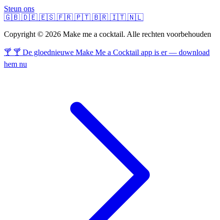
Steun ons
🇬🇧
🇩🇪
🇪🇸
🇫🇷
🇵🇹
🇧🇷
🇮🇹
🇳🇱
Copyright © 2026 Make me a cocktail. Alle rechten voorbehouden
🍸 🍸 De gloednieuwe Make Me a Cocktail app is er — download
hem nu