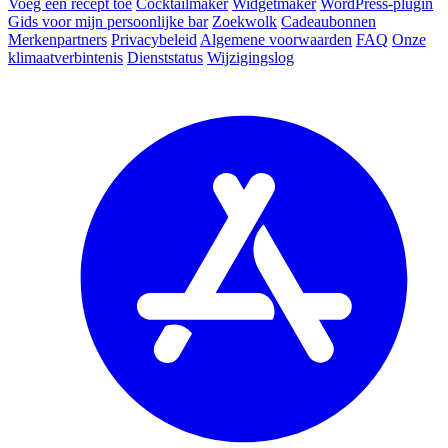
Voeg een recept toe
Cocktailmaker
Widgetmaker
WordPress-plugin
Gids voor mijn persoonlijke bar
Zoekwolk
Cadeaubonnen
Merkenpartners
Privacybeleid
Algemene voorwaarden
FAQ
Onze
klimaatverbintenis
Dienststatus
Wijzigingslog