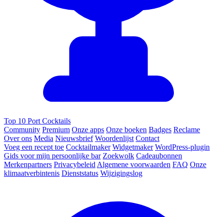
Top 10 Port Cocktails
Community
Premium
Onze apps
Onze boeken
Badges
Reclame
Over ons
Media
Nieuwsbrief
Woordenlijst
Contact
Voeg een recept toe
Cocktailmaker
Widgetmaker
WordPress-plugin
Gids voor mijn persoonlijke bar
Zoekwolk
Cadeaubonnen
Merkenpartners
Privacybeleid
Algemene voorwaarden
FAQ
Onze
klimaatverbintenis
Dienststatus
Wijzigingslog