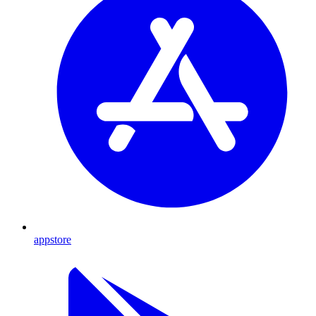
appstore