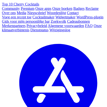
Top 10 Cherry Cocktails
Community
Premium
Onze apps
Onze boeken
Badges
Reclame
Over ons
Media
Nieuwsbrief
Woordenlijst
Contact
Voeg een recept toe
Cocktailmaker
Widgetmaker
WordPress-plugin
Gids voor mijn persoonlijke bar
Zoekwolk
Cadeaubonnen
Merkenpartners
Privacybeleid
Algemene voorwaarden
FAQ
Onze
klimaatverbintenis
Dienststatus
Wijzigingslog