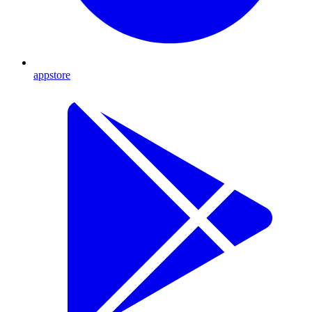
appstore