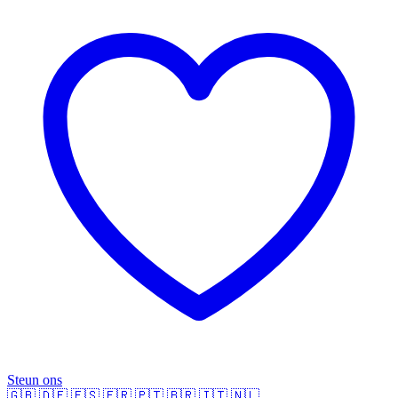
Steun ons
🇬🇧
🇩🇪
🇪🇸
🇫🇷
🇵🇹
🇧🇷
🇮🇹
🇳🇱