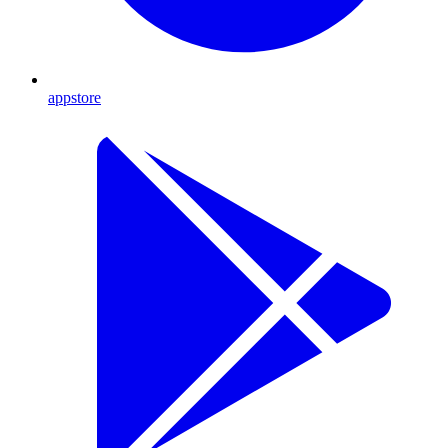
appstore