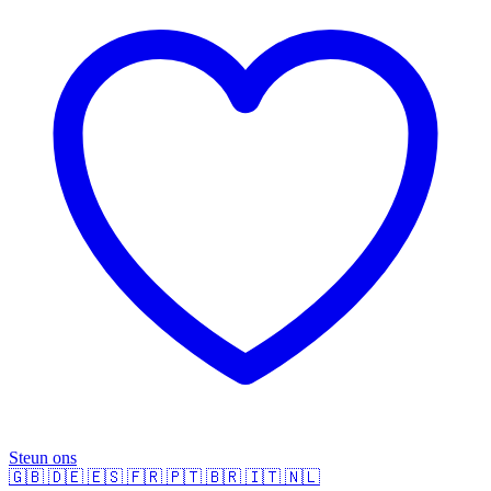
Steun ons
🇬🇧
🇩🇪
🇪🇸
🇫🇷
🇵🇹
🇧🇷
🇮🇹
🇳🇱