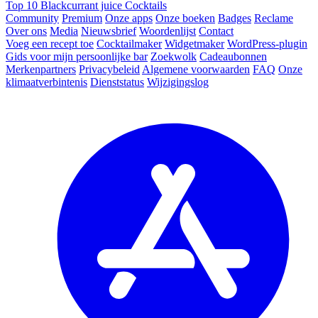
Top 10 Blackcurrant juice Cocktails
Community
Premium
Onze apps
Onze boeken
Badges
Reclame
Over ons
Media
Nieuwsbrief
Woordenlijst
Contact
Voeg een recept toe
Cocktailmaker
Widgetmaker
WordPress-plugin
Gids voor mijn persoonlijke bar
Zoekwolk
Cadeaubonnen
Merkenpartners
Privacybeleid
Algemene voorwaarden
FAQ
Onze
klimaatverbintenis
Dienststatus
Wijzigingslog