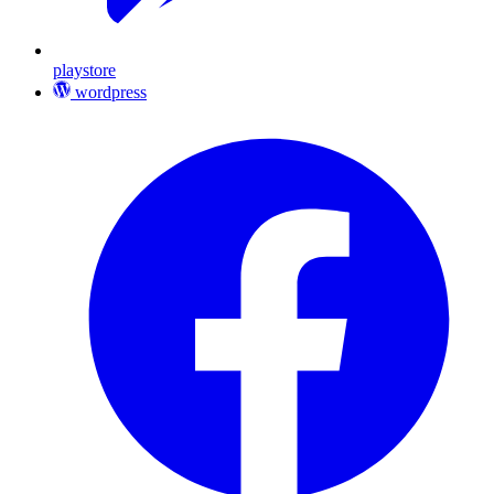
playstore
wordpress