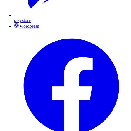
playstore
wordpress