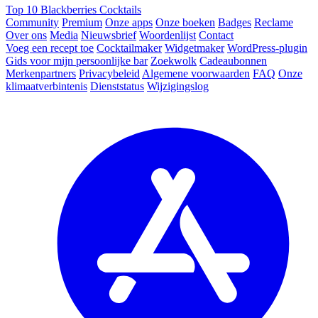
Top 10 Blackberries Cocktails
Community
Premium
Onze apps
Onze boeken
Badges
Reclame
Over ons
Media
Nieuwsbrief
Woordenlijst
Contact
Voeg een recept toe
Cocktailmaker
Widgetmaker
WordPress-plugin
Gids voor mijn persoonlijke bar
Zoekwolk
Cadeaubonnen
Merkenpartners
Privacybeleid
Algemene voorwaarden
FAQ
Onze
klimaatverbintenis
Dienststatus
Wijzigingslog