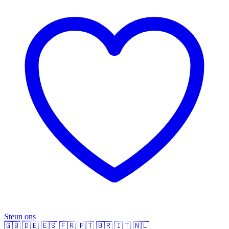
Steun ons
🇬🇧
🇩🇪
🇪🇸
🇫🇷
🇵🇹
🇧🇷
🇮🇹
🇳🇱