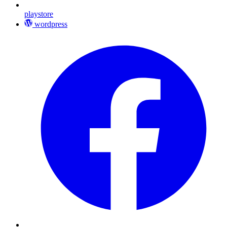
playstore
wordpress