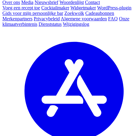
Over ons
Media
Nieuwsbrief
Woordenlijst
Contact
Voeg een recept toe
Cocktailmaker
Widgetmaker
WordPress-plugin
Gids voor mijn persoonlijke bar
Zoekwolk
Cadeaubonnen
Merkenpartners
Privacybeleid
Algemene voorwaarden
FAQ
Onze
klimaatverbintenis
Dienststatus
Wijzigingslog