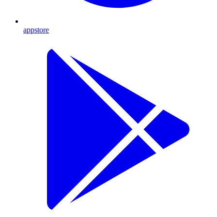
appstore