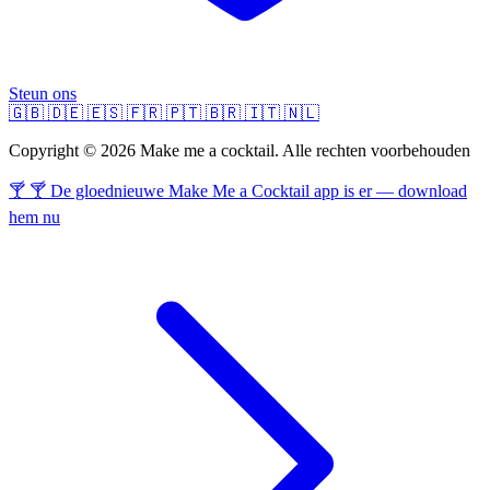
Steun ons
🇬🇧
🇩🇪
🇪🇸
🇫🇷
🇵🇹
🇧🇷
🇮🇹
🇳🇱
Copyright © 2026 Make me a cocktail. Alle rechten voorbehouden
🍸 🍸 De gloednieuwe Make Me a Cocktail app is er — download
hem nu