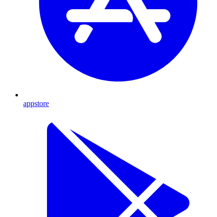
appstore