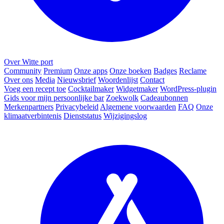
Over Witte port
Community
Premium
Onze apps
Onze boeken
Badges
Reclame
Over ons
Media
Nieuwsbrief
Woordenlijst
Contact
Voeg een recept toe
Cocktailmaker
Widgetmaker
WordPress-plugin
Gids voor mijn persoonlijke bar
Zoekwolk
Cadeaubonnen
Merkenpartners
Privacybeleid
Algemene voorwaarden
FAQ
Onze
klimaatverbintenis
Dienststatus
Wijzigingslog