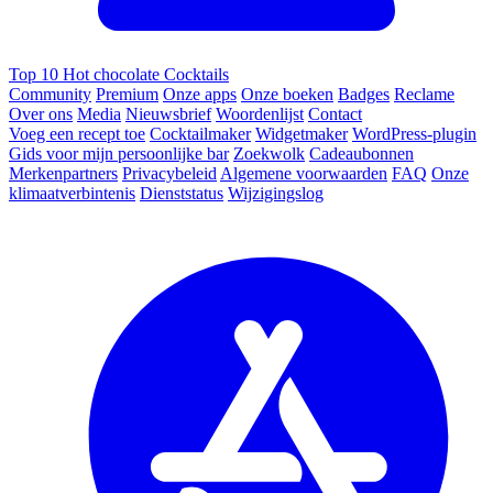
Top 10 Hot chocolate Cocktails
Community
Premium
Onze apps
Onze boeken
Badges
Reclame
Over ons
Media
Nieuwsbrief
Woordenlijst
Contact
Voeg een recept toe
Cocktailmaker
Widgetmaker
WordPress-plugin
Gids voor mijn persoonlijke bar
Zoekwolk
Cadeaubonnen
Merkenpartners
Privacybeleid
Algemene voorwaarden
FAQ
Onze
klimaatverbintenis
Dienststatus
Wijzigingslog