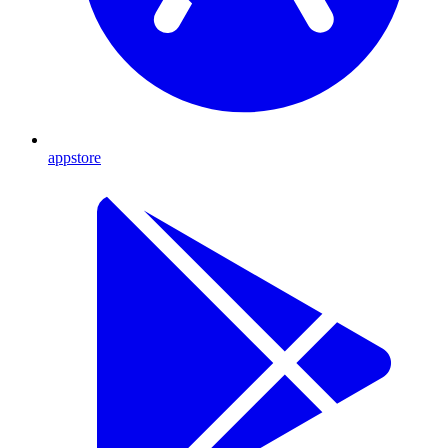
appstore