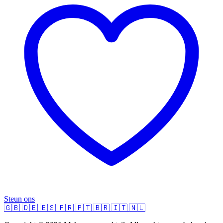
Steun ons
🇬🇧
🇩🇪
🇪🇸
🇫🇷
🇵🇹
🇧🇷
🇮🇹
🇳🇱