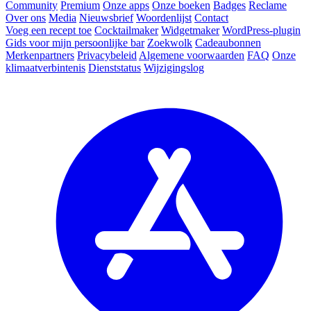
Community
Premium
Onze apps
Onze boeken
Badges
Reclame
Over ons
Media
Nieuwsbrief
Woordenlijst
Contact
Voeg een recept toe
Cocktailmaker
Widgetmaker
WordPress-plugin
Gids voor mijn persoonlijke bar
Zoekwolk
Cadeaubonnen
Merkenpartners
Privacybeleid
Algemene voorwaarden
FAQ
Onze
klimaatverbintenis
Dienststatus
Wijzigingslog