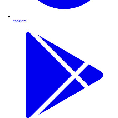
appstore