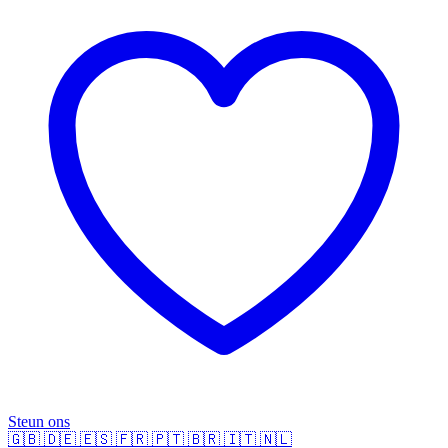
Steun ons
🇬🇧
🇩🇪
🇪🇸
🇫🇷
🇵🇹
🇧🇷
🇮🇹
🇳🇱