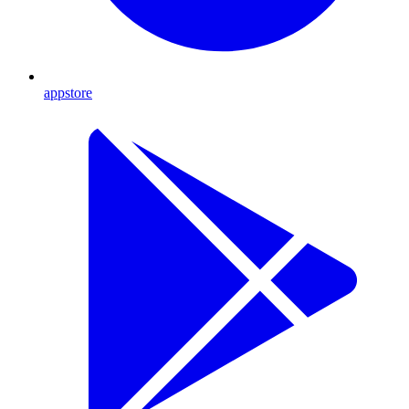
appstore