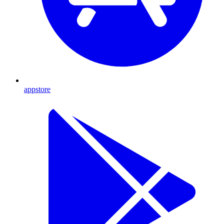
appstore