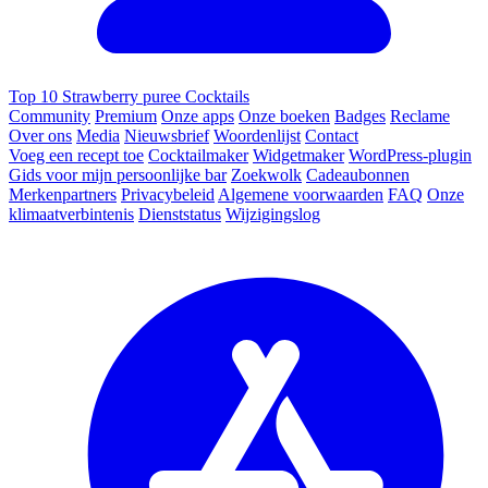
Top 10 Strawberry puree Cocktails
Community
Premium
Onze apps
Onze boeken
Badges
Reclame
Over ons
Media
Nieuwsbrief
Woordenlijst
Contact
Voeg een recept toe
Cocktailmaker
Widgetmaker
WordPress-plugin
Gids voor mijn persoonlijke bar
Zoekwolk
Cadeaubonnen
Merkenpartners
Privacybeleid
Algemene voorwaarden
FAQ
Onze
klimaatverbintenis
Dienststatus
Wijzigingslog