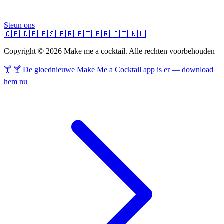
Steun ons
🇬🇧
🇩🇪
🇪🇸
🇫🇷
🇵🇹
🇧🇷
🇮🇹
🇳🇱
Copyright © 2026 Make me a cocktail. Alle rechten voorbehouden
🍸 🍸 De gloednieuwe Make Me a Cocktail app is er — download
hem nu