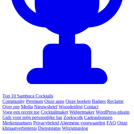
Top 10 Sambuca Cocktails
Community
Premium
Onze apps
Onze boeken
Badges
Reclame
Over ons
Media
Nieuwsbrief
Woordenlijst
Contact
Voeg een recept toe
Cocktailmaker
Widgetmaker
WordPress-plugin
Gids voor mijn persoonlijke bar
Zoekwolk
Cadeaubonnen
Merkenpartners
Privacybeleid
Algemene voorwaarden
FAQ
Onze
klimaatverbintenis
Dienststatus
Wijzigingslog