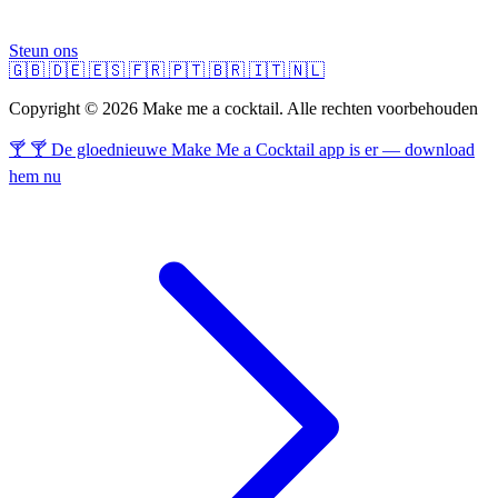
Steun ons
🇬🇧
🇩🇪
🇪🇸
🇫🇷
🇵🇹
🇧🇷
🇮🇹
🇳🇱
Copyright © 2026 Make me a cocktail. Alle rechten voorbehouden
🍸 🍸 De gloednieuwe Make Me a Cocktail app is er — download
hem nu