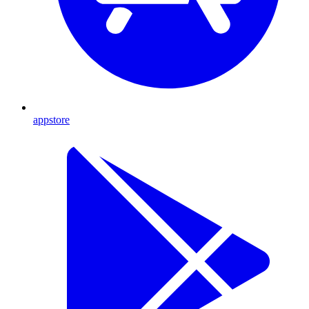
appstore