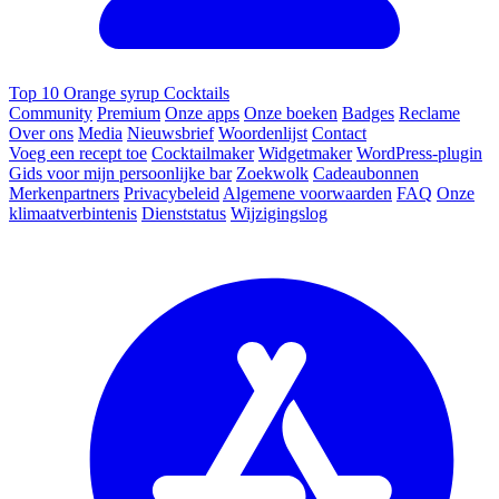
Top 10 Orange syrup Cocktails
Community
Premium
Onze apps
Onze boeken
Badges
Reclame
Over ons
Media
Nieuwsbrief
Woordenlijst
Contact
Voeg een recept toe
Cocktailmaker
Widgetmaker
WordPress-plugin
Gids voor mijn persoonlijke bar
Zoekwolk
Cadeaubonnen
Merkenpartners
Privacybeleid
Algemene voorwaarden
FAQ
Onze
klimaatverbintenis
Dienststatus
Wijzigingslog