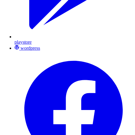
playstore
wordpress