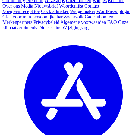
Community
Premium
Onze apps
Onze boeken
Badges
Reclame
Over ons
Media
Nieuwsbrief
Woordenlijst
Contact
Voeg een recept toe
Cocktailmaker
Widgetmaker
WordPress-plugin
Gids voor mijn persoonlijke bar
Zoekwolk
Cadeaubonnen
Merkenpartners
Privacybeleid
Algemene voorwaarden
FAQ
Onze
klimaatverbintenis
Dienststatus
Wijzigingslog