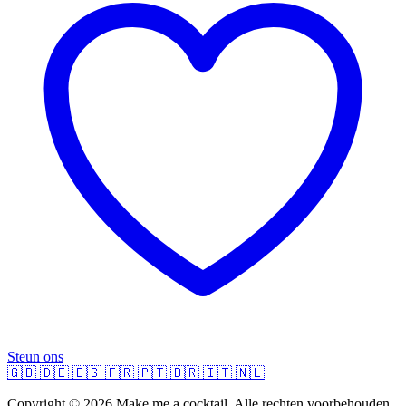
Steun ons
🇬🇧
🇩🇪
🇪🇸
🇫🇷
🇵🇹
🇧🇷
🇮🇹
🇳🇱
Copyright © 2026 Make me a cocktail. Alle rechten voorbehouden