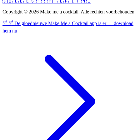
🇬🇧
🇩🇪
🇪🇸
🇫🇷
🇵🇹
🇧🇷
🇮🇹
🇳🇱
Copyright © 2026 Make me a cocktail. Alle rechten voorbehouden
🍸 🍸 De gloednieuwe Make Me a Cocktail app is er — download
hem nu