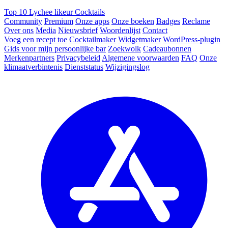
Top 10 Lychee likeur Cocktails
Community
Premium
Onze apps
Onze boeken
Badges
Reclame
Over ons
Media
Nieuwsbrief
Woordenlijst
Contact
Voeg een recept toe
Cocktailmaker
Widgetmaker
WordPress-plugin
Gids voor mijn persoonlijke bar
Zoekwolk
Cadeaubonnen
Merkenpartners
Privacybeleid
Algemene voorwaarden
FAQ
Onze
klimaatverbintenis
Dienststatus
Wijzigingslog