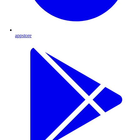
appstore