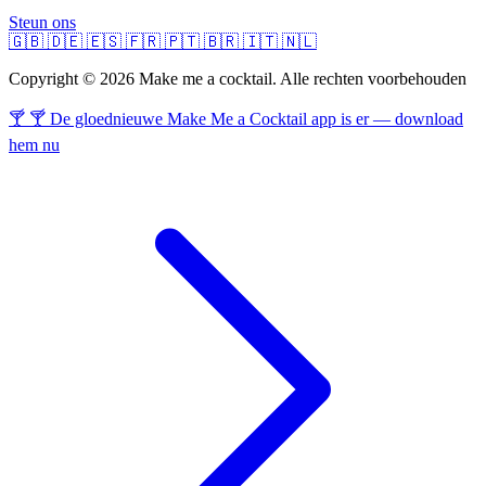
Steun ons
🇬🇧
🇩🇪
🇪🇸
🇫🇷
🇵🇹
🇧🇷
🇮🇹
🇳🇱
Copyright © 2026 Make me a cocktail. Alle rechten voorbehouden
🍸 🍸 De gloednieuwe Make Me a Cocktail app is er — download
hem nu