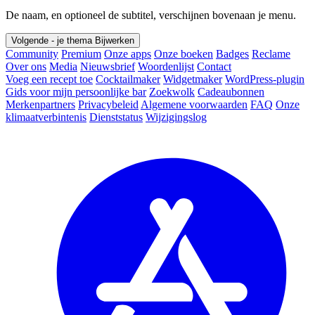
De naam, en optioneel de subtitel, verschijnen bovenaan je menu.
Volgende - je thema
Bijwerken
Community
Premium
Onze apps
Onze boeken
Badges
Reclame
Over ons
Media
Nieuwsbrief
Woordenlijst
Contact
Voeg een recept toe
Cocktailmaker
Widgetmaker
WordPress-plugin
Gids voor mijn persoonlijke bar
Zoekwolk
Cadeaubonnen
Merkenpartners
Privacybeleid
Algemene voorwaarden
FAQ
Onze
klimaatverbintenis
Dienststatus
Wijzigingslog