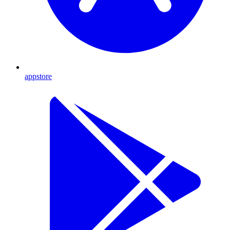
appstore