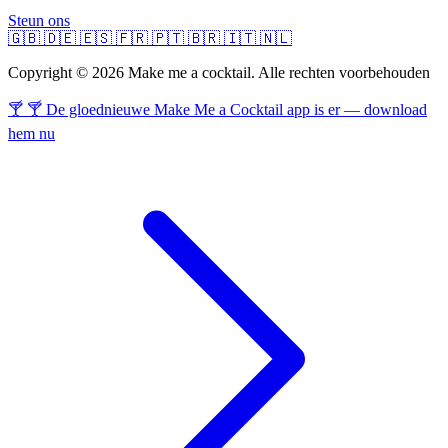
Steun ons
🇬🇧
🇩🇪
🇪🇸
🇫🇷
🇵🇹
🇧🇷
🇮🇹
🇳🇱
Copyright © 2026 Make me a cocktail. Alle rechten voorbehouden
🍸 🍸 De gloednieuwe Make Me a Cocktail app is er — download
hem nu