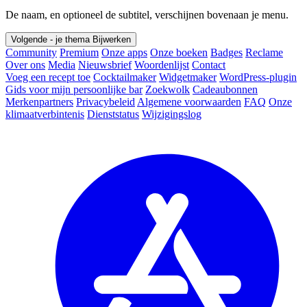
De naam, en optioneel de subtitel, verschijnen bovenaan je menu.
Volgende - je thema
Bijwerken
Community
Premium
Onze apps
Onze boeken
Badges
Reclame
Over ons
Media
Nieuwsbrief
Woordenlijst
Contact
Voeg een recept toe
Cocktailmaker
Widgetmaker
WordPress-plugin
Gids voor mijn persoonlijke bar
Zoekwolk
Cadeaubonnen
Merkenpartners
Privacybeleid
Algemene voorwaarden
FAQ
Onze
klimaatverbintenis
Dienststatus
Wijzigingslog