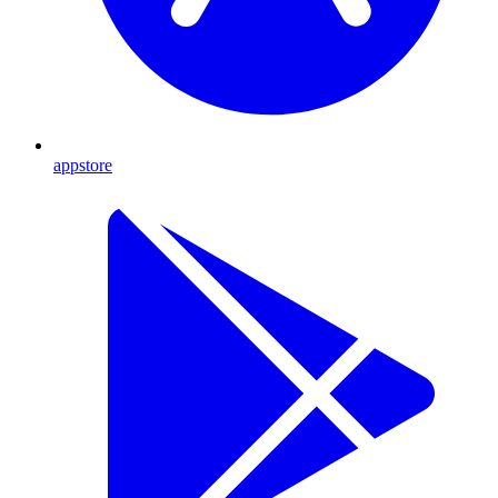
appstore