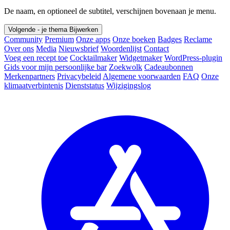
De naam, en optioneel de subtitel, verschijnen bovenaan je menu.
Volgende - je thema
Bijwerken
Community
Premium
Onze apps
Onze boeken
Badges
Reclame
Over ons
Media
Nieuwsbrief
Woordenlijst
Contact
Voeg een recept toe
Cocktailmaker
Widgetmaker
WordPress-plugin
Gids voor mijn persoonlijke bar
Zoekwolk
Cadeaubonnen
Merkenpartners
Privacybeleid
Algemene voorwaarden
FAQ
Onze
klimaatverbintenis
Dienststatus
Wijzigingslog