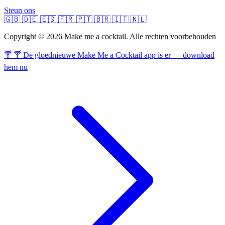
Steun ons
🇬🇧
🇩🇪
🇪🇸
🇫🇷
🇵🇹
🇧🇷
🇮🇹
🇳🇱
Copyright © 2026 Make me a cocktail. Alle rechten voorbehouden
🍸 🍸 De gloednieuwe Make Me a Cocktail app is er — download
hem nu