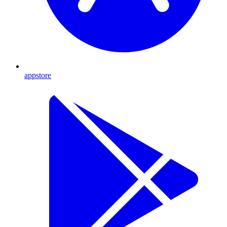
appstore