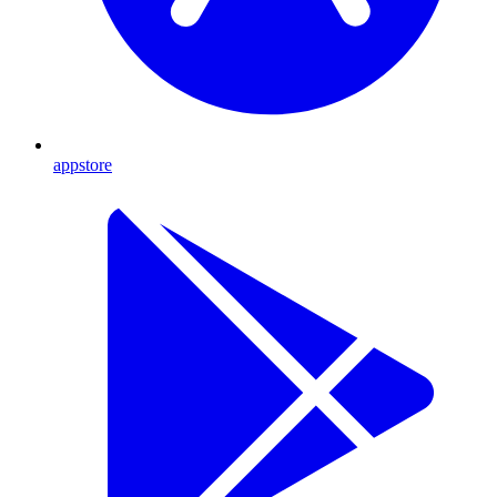
appstore