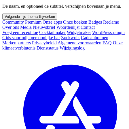
De naam, en optioneel de subtitel, verschijnen bovenaan je menu.
Volgende - je thema
Bijwerken
Community
Premium
Onze apps
Onze boeken
Badges
Reclame
Over ons
Media
Nieuwsbrief
Woordenlijst
Contact
Voeg een recept toe
Cocktailmaker
Widgetmaker
WordPress-plugin
Gids voor mijn persoonlijke bar
Zoekwolk
Cadeaubonnen
Merkenpartners
Privacybeleid
Algemene voorwaarden
FAQ
Onze
klimaatverbintenis
Dienststatus
Wijzigingslog