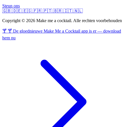
Steun ons
🇬🇧
🇩🇪
🇪🇸
🇫🇷
🇵🇹
🇧🇷
🇮🇹
🇳🇱
Copyright © 2026 Make me a cocktail. Alle rechten voorbehouden
🍸 🍸 De gloednieuwe Make Me a Cocktail app is er — download
hem nu