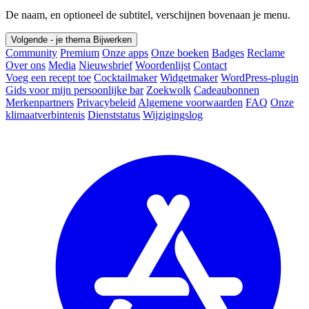
De naam, en optioneel de subtitel, verschijnen bovenaan je menu.
Volgende - je thema
Bijwerken
Community
Premium
Onze apps
Onze boeken
Badges
Reclame
Over ons
Media
Nieuwsbrief
Woordenlijst
Contact
Voeg een recept toe
Cocktailmaker
Widgetmaker
WordPress-plugin
Gids voor mijn persoonlijke bar
Zoekwolk
Cadeaubonnen
Merkenpartners
Privacybeleid
Algemene voorwaarden
FAQ
Onze
klimaatverbintenis
Dienststatus
Wijzigingslog