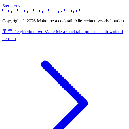
Steun ons
🇬🇧
🇩🇪
🇪🇸
🇫🇷
🇵🇹
🇧🇷
🇮🇹
🇳🇱
Copyright © 2026 Make me a cocktail. Alle rechten voorbehouden
🍸 🍸 De gloednieuwe Make Me a Cocktail app is er — download
hem nu