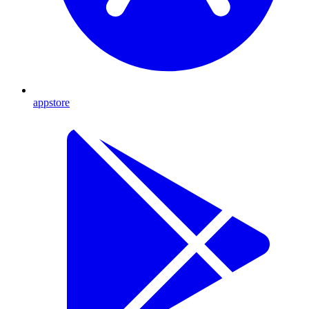
appstore