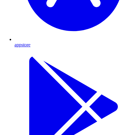
appstore