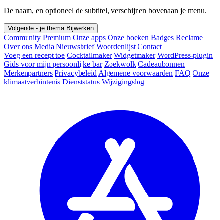
De naam, en optioneel de subtitel, verschijnen bovenaan je menu.
Volgende - je thema
Bijwerken
Community
Premium
Onze apps
Onze boeken
Badges
Reclame
Over ons
Media
Nieuwsbrief
Woordenlijst
Contact
Voeg een recept toe
Cocktailmaker
Widgetmaker
WordPress-plugin
Gids voor mijn persoonlijke bar
Zoekwolk
Cadeaubonnen
Merkenpartners
Privacybeleid
Algemene voorwaarden
FAQ
Onze
klimaatverbintenis
Dienststatus
Wijzigingslog