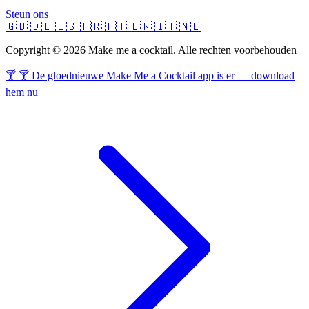
Steun ons
🇬🇧
🇩🇪
🇪🇸
🇫🇷
🇵🇹
🇧🇷
🇮🇹
🇳🇱
Copyright © 2026 Make me a cocktail. Alle rechten voorbehouden
🍸 🍸 De gloednieuwe Make Me a Cocktail app is er — download
hem nu