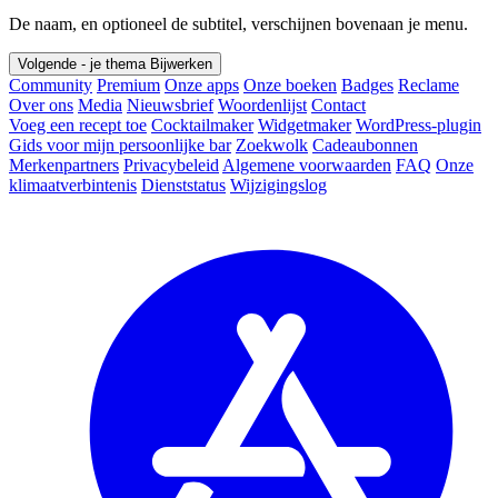
De naam, en optioneel de subtitel, verschijnen bovenaan je menu.
Volgende - je thema
Bijwerken
Community
Premium
Onze apps
Onze boeken
Badges
Reclame
Over ons
Media
Nieuwsbrief
Woordenlijst
Contact
Voeg een recept toe
Cocktailmaker
Widgetmaker
WordPress-plugin
Gids voor mijn persoonlijke bar
Zoekwolk
Cadeaubonnen
Merkenpartners
Privacybeleid
Algemene voorwaarden
FAQ
Onze
klimaatverbintenis
Dienststatus
Wijzigingslog