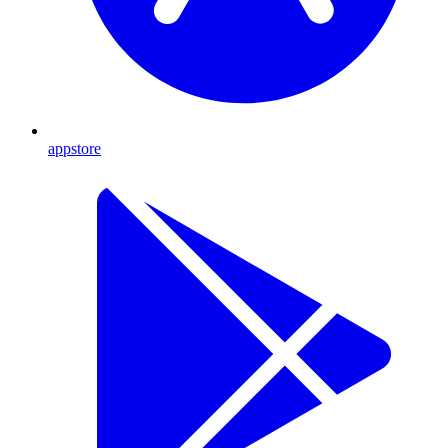
appstore