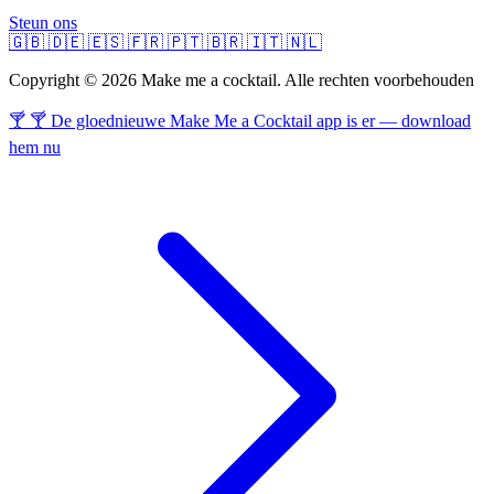
Steun ons
🇬🇧
🇩🇪
🇪🇸
🇫🇷
🇵🇹
🇧🇷
🇮🇹
🇳🇱
Copyright © 2026 Make me a cocktail. Alle rechten voorbehouden
🍸 🍸 De gloednieuwe Make Me a Cocktail app is er — download
hem nu