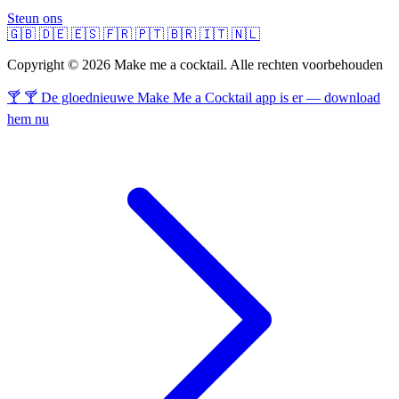
Steun ons
🇬🇧
🇩🇪
🇪🇸
🇫🇷
🇵🇹
🇧🇷
🇮🇹
🇳🇱
Copyright © 2026 Make me a cocktail. Alle rechten voorbehouden
🍸 🍸 De gloednieuwe Make Me a Cocktail app is er — download
hem nu