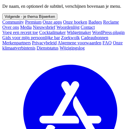
De naam, en optioneel de subtitel, verschijnen bovenaan je menu.
Volgende - je thema
Bijwerken
Community
Premium
Onze apps
Onze boeken
Badges
Reclame
Over ons
Media
Nieuwsbrief
Woordenlijst
Contact
Voeg een recept toe
Cocktailmaker
Widgetmaker
WordPress-plugin
Gids voor mijn persoonlijke bar
Zoekwolk
Cadeaubonnen
Merkenpartners
Privacybeleid
Algemene voorwaarden
FAQ
Onze
klimaatverbintenis
Dienststatus
Wijzigingslog