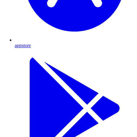
appstore