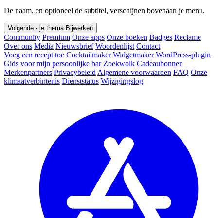
De naam, en optioneel de subtitel, verschijnen bovenaan je menu.
Volgende - je thema
Bijwerken
Community
Premium
Onze apps
Onze boeken
Badges
Reclame
Over ons
Media
Nieuwsbrief
Woordenlijst
Contact
Voeg een recept toe
Cocktailmaker
Widgetmaker
WordPress-plugin
Gids voor mijn persoonlijke bar
Zoekwolk
Cadeaubonnen
Merkenpartners
Privacybeleid
Algemene voorwaarden
FAQ
Onze
klimaatverbintenis
Dienststatus
Wijzigingslog