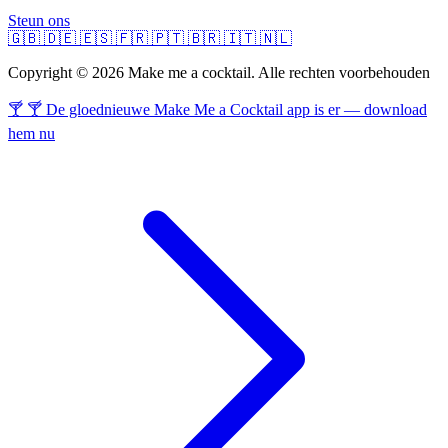
Steun ons
🇬🇧
🇩🇪
🇪🇸
🇫🇷
🇵🇹
🇧🇷
🇮🇹
🇳🇱
Copyright © 2026 Make me a cocktail. Alle rechten voorbehouden
🍸 🍸 De gloednieuwe Make Me a Cocktail app is er — download
hem nu