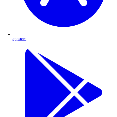
appstore