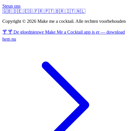
Steun ons
🇬🇧
🇩🇪
🇪🇸
🇫🇷
🇵🇹
🇧🇷
🇮🇹
🇳🇱
Copyright © 2026 Make me a cocktail. Alle rechten voorbehouden
🍸 🍸 De gloednieuwe Make Me a Cocktail app is er — download
hem nu