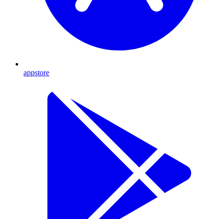
appstore