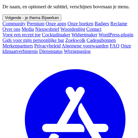
De naam, en optioneel de subtitel, verschijnen bovenaan je menu.
Volgende - je thema
Bijwerken
Community
Premium
Onze apps
Onze boeken
Badges
Reclame
Over ons
Media
Nieuwsbrief
Woordenlijst
Contact
Voeg een recept toe
Cocktailmaker
Widgetmaker
WordPress-plugin
Gids voor mijn persoonlijke bar
Zoekwolk
Cadeaubonnen
Merkenpartners
Privacybeleid
Algemene voorwaarden
FAQ
Onze
klimaatverbintenis
Dienststatus
Wijzigingslog