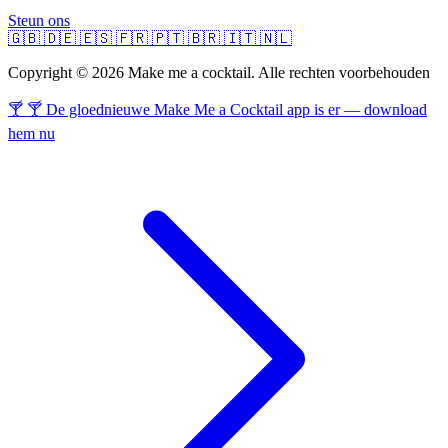
Steun ons
🇬🇧
🇩🇪
🇪🇸
🇫🇷
🇵🇹
🇧🇷
🇮🇹
🇳🇱
Copyright © 2026 Make me a cocktail. Alle rechten voorbehouden
🍸 🍸 De gloednieuwe Make Me a Cocktail app is er — download
hem nu