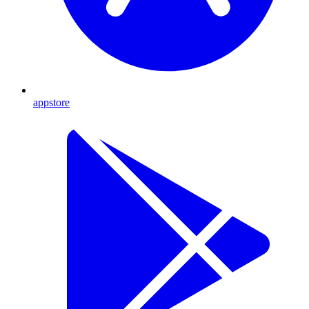
appstore