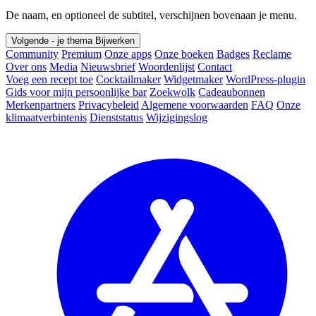
De naam, en optioneel de subtitel, verschijnen bovenaan je menu.
Volgende - je thema
Bijwerken
Community
Premium
Onze apps
Onze boeken
Badges
Reclame
Over ons
Media
Nieuwsbrief
Woordenlijst
Contact
Voeg een recept toe
Cocktailmaker
Widgetmaker
WordPress-plugin
Gids voor mijn persoonlijke bar
Zoekwolk
Cadeaubonnen
Merkenpartners
Privacybeleid
Algemene voorwaarden
FAQ
Onze
klimaatverbintenis
Dienststatus
Wijzigingslog