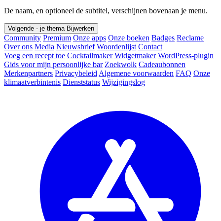
De naam, en optioneel de subtitel, verschijnen bovenaan je menu.
Volgende - je thema
Bijwerken
Community
Premium
Onze apps
Onze boeken
Badges
Reclame
Over ons
Media
Nieuwsbrief
Woordenlijst
Contact
Voeg een recept toe
Cocktailmaker
Widgetmaker
WordPress-plugin
Gids voor mijn persoonlijke bar
Zoekwolk
Cadeaubonnen
Merkenpartners
Privacybeleid
Algemene voorwaarden
FAQ
Onze
klimaatverbintenis
Dienststatus
Wijzigingslog