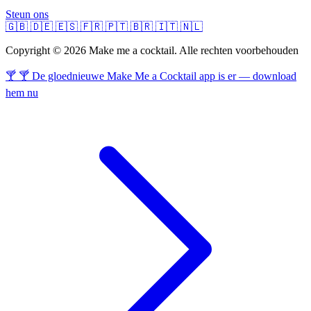
Steun ons
🇬🇧
🇩🇪
🇪🇸
🇫🇷
🇵🇹
🇧🇷
🇮🇹
🇳🇱
Copyright © 2026 Make me a cocktail. Alle rechten voorbehouden
🍸 🍸 De gloednieuwe Make Me a Cocktail app is er — download
hem nu