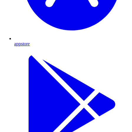
appstore