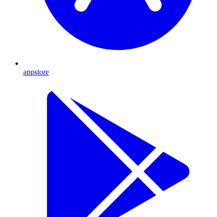
appstore