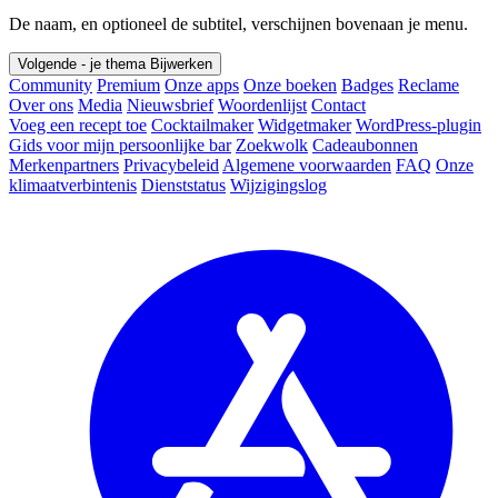
De naam, en optioneel de subtitel, verschijnen bovenaan je menu.
Volgende - je thema
Bijwerken
Community
Premium
Onze apps
Onze boeken
Badges
Reclame
Over ons
Media
Nieuwsbrief
Woordenlijst
Contact
Voeg een recept toe
Cocktailmaker
Widgetmaker
WordPress-plugin
Gids voor mijn persoonlijke bar
Zoekwolk
Cadeaubonnen
Merkenpartners
Privacybeleid
Algemene voorwaarden
FAQ
Onze
klimaatverbintenis
Dienststatus
Wijzigingslog