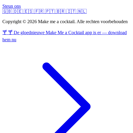
Steun ons
🇬🇧
🇩🇪
🇪🇸
🇫🇷
🇵🇹
🇧🇷
🇮🇹
🇳🇱
Copyright © 2026 Make me a cocktail. Alle rechten voorbehouden
🍸 🍸 De gloednieuwe Make Me a Cocktail app is er — download
hem nu