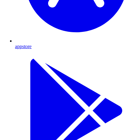
appstore