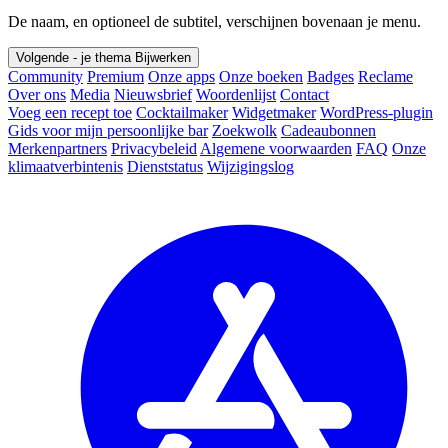
De naam, en optioneel de subtitel, verschijnen bovenaan je menu.
Volgende - je thema
Bijwerken
Community
Premium
Onze apps
Onze boeken
Badges
Reclame
Over ons
Media
Nieuwsbrief
Woordenlijst
Contact
Voeg een recept toe
Cocktailmaker
Widgetmaker
WordPress-plugin
Gids voor mijn persoonlijke bar
Zoekwolk
Cadeaubonnen
Merkenpartners
Privacybeleid
Algemene voorwaarden
FAQ
Onze
klimaatverbintenis
Dienststatus
Wijzigingslog