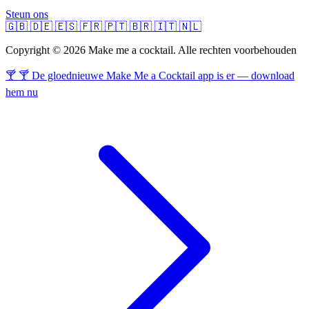
Steun ons
🇬🇧
🇩🇪
🇪🇸
🇫🇷
🇵🇹
🇧🇷
🇮🇹
🇳🇱
Copyright © 2026 Make me a cocktail. Alle rechten voorbehouden
🍸 🍸 De gloednieuwe Make Me a Cocktail app is er — download
hem nu