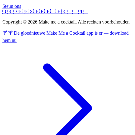
Steun ons
🇬🇧
🇩🇪
🇪🇸
🇫🇷
🇵🇹
🇧🇷
🇮🇹
🇳🇱
Copyright © 2026 Make me a cocktail. Alle rechten voorbehouden
🍸 🍸 De gloednieuwe Make Me a Cocktail app is er — download
hem nu