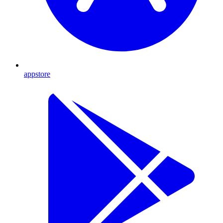
appstore