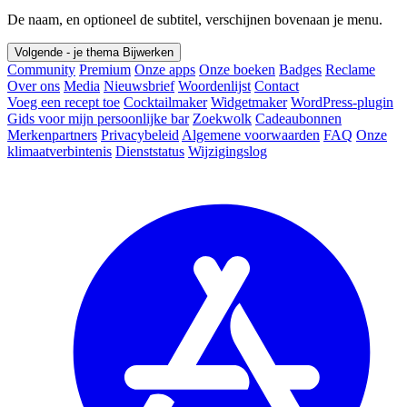
De naam, en optioneel de subtitel, verschijnen bovenaan je menu.
Volgende - je thema
Bijwerken
Community
Premium
Onze apps
Onze boeken
Badges
Reclame
Over ons
Media
Nieuwsbrief
Woordenlijst
Contact
Voeg een recept toe
Cocktailmaker
Widgetmaker
WordPress-plugin
Gids voor mijn persoonlijke bar
Zoekwolk
Cadeaubonnen
Merkenpartners
Privacybeleid
Algemene voorwaarden
FAQ
Onze
klimaatverbintenis
Dienststatus
Wijzigingslog