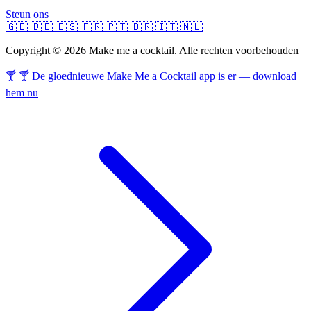
Steun ons
🇬🇧
🇩🇪
🇪🇸
🇫🇷
🇵🇹
🇧🇷
🇮🇹
🇳🇱
Copyright © 2026 Make me a cocktail. Alle rechten voorbehouden
🍸 🍸 De gloednieuwe Make Me a Cocktail app is er — download
hem nu