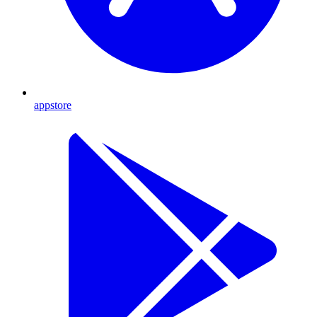
appstore