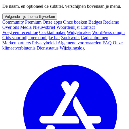
De naam, en optioneel de subtitel, verschijnen bovenaan je menu.
Volgende - je thema
Bijwerken
Community
Premium
Onze apps
Onze boeken
Badges
Reclame
Over ons
Media
Nieuwsbrief
Woordenlijst
Contact
Voeg een recept toe
Cocktailmaker
Widgetmaker
WordPress-plugin
Gids voor mijn persoonlijke bar
Zoekwolk
Cadeaubonnen
Merkenpartners
Privacybeleid
Algemene voorwaarden
FAQ
Onze
klimaatverbintenis
Dienststatus
Wijzigingslog