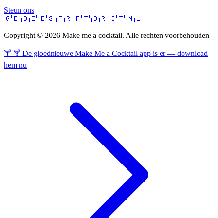
Steun ons
🇬🇧
🇩🇪
🇪🇸
🇫🇷
🇵🇹
🇧🇷
🇮🇹
🇳🇱
Copyright © 2026 Make me a cocktail. Alle rechten voorbehouden
🍸 🍸 De gloednieuwe Make Me a Cocktail app is er — download
hem nu