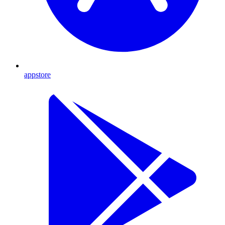
appstore