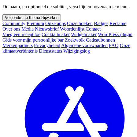
De naam, en optioneel de subtitel, verschijnen bovenaan je menu.
Volgende - je thema
Bijwerken
Community
Premium
Onze apps
Onze boeken
Badges
Reclame
Over ons
Media
Nieuwsbrief
Woordenlijst
Contact
Voeg een recept toe
Cocktailmaker
Widgetmaker
WordPress-plugin
Gids voor mijn persoonlijke bar
Zoekwolk
Cadeaubonnen
Merkenpartners
Privacybeleid
Algemene voorwaarden
FAQ
Onze
klimaatverbintenis
Dienststatus
Wijzigingslog