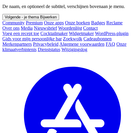
De naam, en optioneel de subtitel, verschijnen bovenaan je menu.
Volgende - je thema
Bijwerken
Community
Premium
Onze apps
Onze boeken
Badges
Reclame
Over ons
Media
Nieuwsbrief
Woordenlijst
Contact
Voeg een recept toe
Cocktailmaker
Widgetmaker
WordPress-plugin
Gids voor mijn persoonlijke bar
Zoekwolk
Cadeaubonnen
Merkenpartners
Privacybeleid
Algemene voorwaarden
FAQ
Onze
klimaatverbintenis
Dienststatus
Wijzigingslog