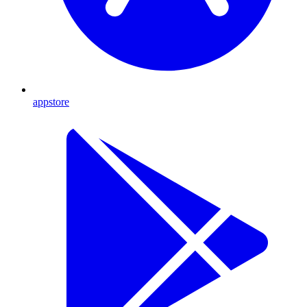
appstore