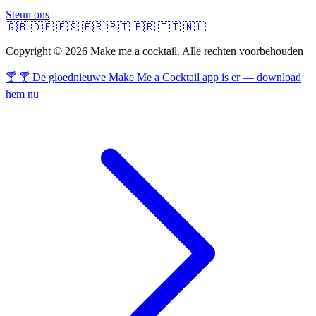
Steun ons
🇬🇧
🇩🇪
🇪🇸
🇫🇷
🇵🇹
🇧🇷
🇮🇹
🇳🇱
Copyright © 2026 Make me a cocktail. Alle rechten voorbehouden
🍸 🍸 De gloednieuwe Make Me a Cocktail app is er — download
hem nu