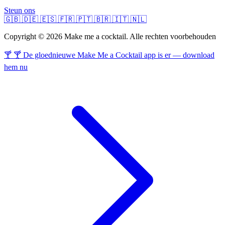
Steun ons
🇬🇧
🇩🇪
🇪🇸
🇫🇷
🇵🇹
🇧🇷
🇮🇹
🇳🇱
Copyright © 2026 Make me a cocktail. Alle rechten voorbehouden
🍸 🍸 De gloednieuwe Make Me a Cocktail app is er — download
hem nu