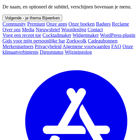
De naam, en optioneel de subtitel, verschijnen bovenaan je menu.
Volgende - je thema
Bijwerken
Community
Premium
Onze apps
Onze boeken
Badges
Reclame
Over ons
Media
Nieuwsbrief
Woordenlijst
Contact
Voeg een recept toe
Cocktailmaker
Widgetmaker
WordPress-plugin
Gids voor mijn persoonlijke bar
Zoekwolk
Cadeaubonnen
Merkenpartners
Privacybeleid
Algemene voorwaarden
FAQ
Onze
klimaatverbintenis
Dienststatus
Wijzigingslog