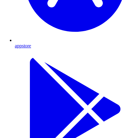
appstore