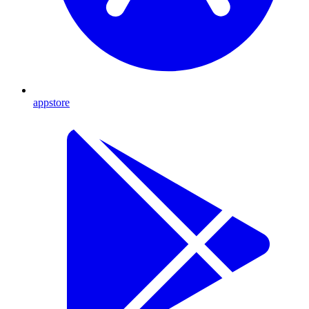
appstore