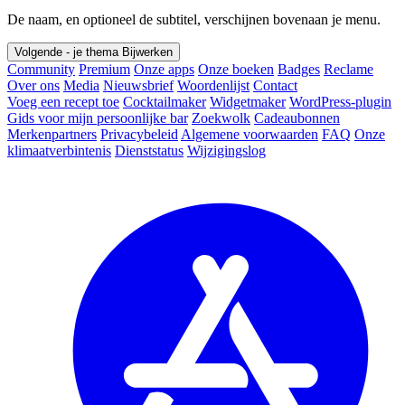
De naam, en optioneel de subtitel, verschijnen bovenaan je menu.
Volgende - je thema
Bijwerken
Community
Premium
Onze apps
Onze boeken
Badges
Reclame
Over ons
Media
Nieuwsbrief
Woordenlijst
Contact
Voeg een recept toe
Cocktailmaker
Widgetmaker
WordPress-plugin
Gids voor mijn persoonlijke bar
Zoekwolk
Cadeaubonnen
Merkenpartners
Privacybeleid
Algemene voorwaarden
FAQ
Onze
klimaatverbintenis
Dienststatus
Wijzigingslog