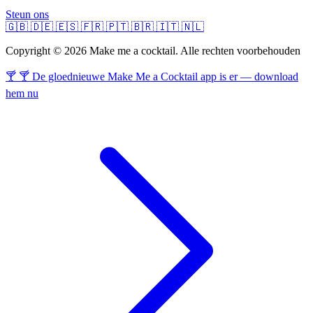
Steun ons
🇬🇧
🇩🇪
🇪🇸
🇫🇷
🇵🇹
🇧🇷
🇮🇹
🇳🇱
Copyright © 2026 Make me a cocktail. Alle rechten voorbehouden
🍸 🍸 De gloednieuwe Make Me a Cocktail app is er — download
hem nu