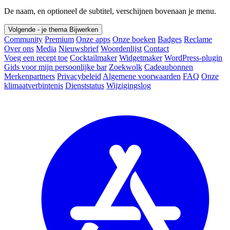
De naam, en optioneel de subtitel, verschijnen bovenaan je menu.
Volgende - je thema
Bijwerken
Community
Premium
Onze apps
Onze boeken
Badges
Reclame
Over ons
Media
Nieuwsbrief
Woordenlijst
Contact
Voeg een recept toe
Cocktailmaker
Widgetmaker
WordPress-plugin
Gids voor mijn persoonlijke bar
Zoekwolk
Cadeaubonnen
Merkenpartners
Privacybeleid
Algemene voorwaarden
FAQ
Onze
klimaatverbintenis
Dienststatus
Wijzigingslog