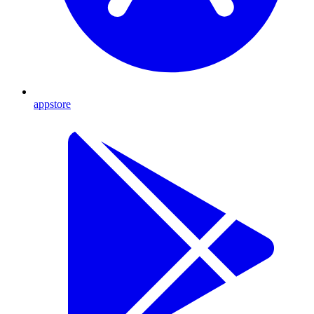
appstore