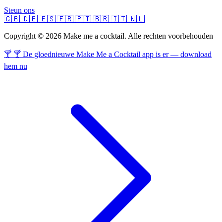
Steun ons
🇬🇧
🇩🇪
🇪🇸
🇫🇷
🇵🇹
🇧🇷
🇮🇹
🇳🇱
Copyright © 2026 Make me a cocktail. Alle rechten voorbehouden
🍸 🍸 De gloednieuwe Make Me a Cocktail app is er — download
hem nu