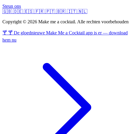
Steun ons
🇬🇧
🇩🇪
🇪🇸
🇫🇷
🇵🇹
🇧🇷
🇮🇹
🇳🇱
Copyright © 2026 Make me a cocktail. Alle rechten voorbehouden
🍸 🍸 De gloednieuwe Make Me a Cocktail app is er — download
hem nu