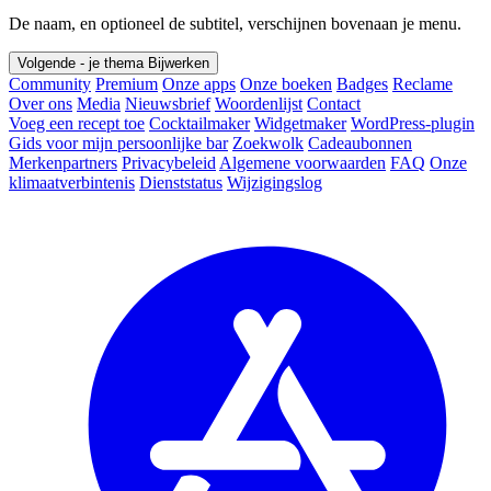
De naam, en optioneel de subtitel, verschijnen bovenaan je menu.
Volgende - je thema
Bijwerken
Community
Premium
Onze apps
Onze boeken
Badges
Reclame
Over ons
Media
Nieuwsbrief
Woordenlijst
Contact
Voeg een recept toe
Cocktailmaker
Widgetmaker
WordPress-plugin
Gids voor mijn persoonlijke bar
Zoekwolk
Cadeaubonnen
Merkenpartners
Privacybeleid
Algemene voorwaarden
FAQ
Onze
klimaatverbintenis
Dienststatus
Wijzigingslog