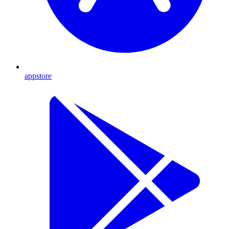
appstore