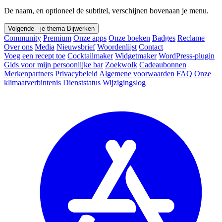
De naam, en optioneel de subtitel, verschijnen bovenaan je menu.
Volgende - je thema
Bijwerken
Community
Premium
Onze apps
Onze boeken
Badges
Reclame
Over ons
Media
Nieuwsbrief
Woordenlijst
Contact
Voeg een recept toe
Cocktailmaker
Widgetmaker
WordPress-plugin
Gids voor mijn persoonlijke bar
Zoekwolk
Cadeaubonnen
Merkenpartners
Privacybeleid
Algemene voorwaarden
FAQ
Onze
klimaatverbintenis
Dienststatus
Wijzigingslog