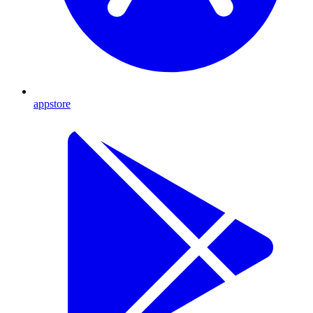
appstore