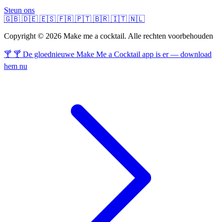
Steun ons
🇬🇧
🇩🇪
🇪🇸
🇫🇷
🇵🇹
🇧🇷
🇮🇹
🇳🇱
Copyright © 2026 Make me a cocktail. Alle rechten voorbehouden
🍸 🍸 De gloednieuwe Make Me a Cocktail app is er — download
hem nu